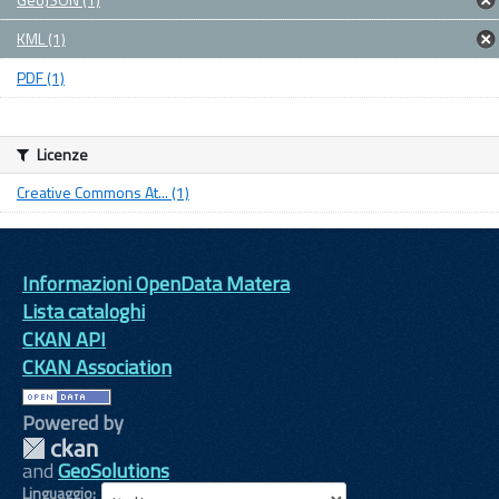
KML (1)
PDF (1)
Licenze
Creative Commons At... (1)
Informazioni OpenData Matera
Lista cataloghi
CKAN API
CKAN Association
Powered by
and
GeoSolutions
Linguaggio