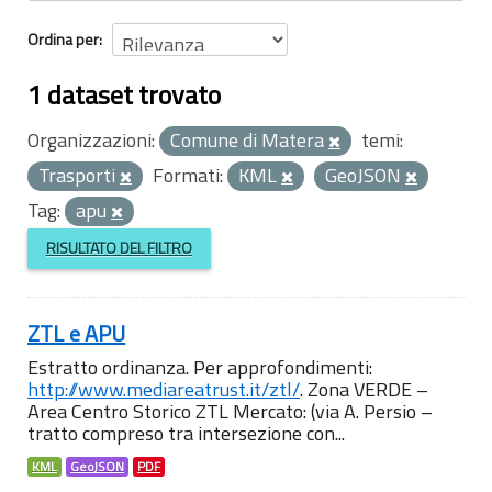
Ordina per
1 dataset trovato
Organizzazioni:
Comune di Matera
temi:
Trasporti
Formati:
KML
GeoJSON
Tag:
apu
RISULTATO DEL FILTRO
ZTL e APU
Estratto ordinanza. Per approfondimenti:
http://www.mediareatrust.it/ztl/
. Zona VERDE –
Area Centro Storico ZTL Mercato: (via A. Persio –
tratto compreso tra intersezione con...
KML
GeoJSON
PDF