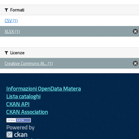
Formati
CSV (1)
XLSX (1)
Licenze
Creative Commons At... (1)
Informazioni OpenData Matera
Lista cataloghi
CKAN API
CKAN Association
Powered by