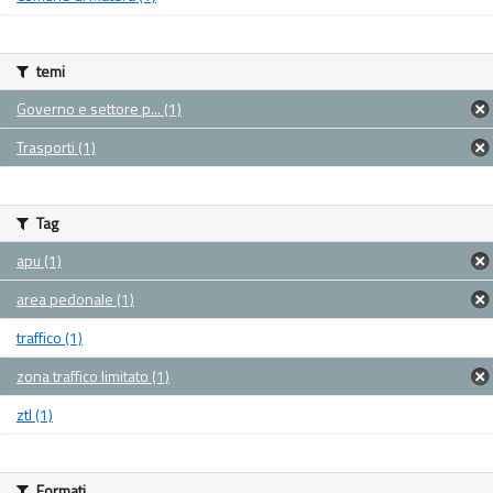
temi
Governo e settore p... (1)
Trasporti (1)
Tag
apu (1)
area pedonale (1)
traffico (1)
zona traffico limitato (1)
ztl (1)
Formati