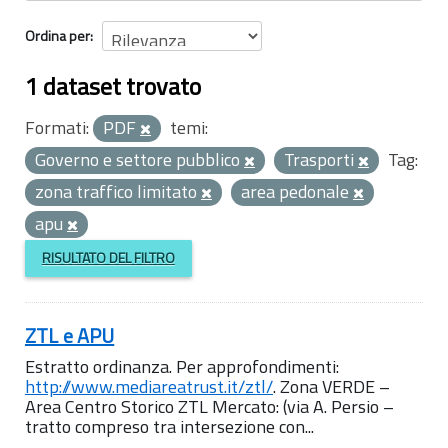
Ordina per
1 dataset trovato
Formati:
PDF
temi:
Governo e settore pubblico
Trasporti
Tag:
zona traffico limitato
area pedonale
apu
RISULTATO DEL FILTRO
ZTL e APU
Estratto ordinanza. Per approfondimenti:
http://www.mediareatrust.it/ztl/
. Zona VERDE –
Area Centro Storico ZTL Mercato: (via A. Persio –
tratto compreso tra intersezione con...