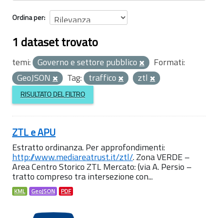
Ordina per
1 dataset trovato
temi:
Governo e settore pubblico
Formati:
GeoJSON
Tag:
traffico
ztl
RISULTATO DEL FILTRO
ZTL e APU
Estratto ordinanza. Per approfondimenti:
http://www.mediareatrust.it/ztl/
. Zona VERDE –
Area Centro Storico ZTL Mercato: (via A. Persio –
tratto compreso tra intersezione con...
KML
GeoJSON
PDF