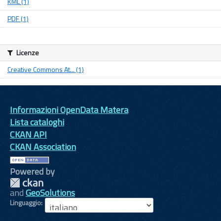
KML (1)
PDF (1)
Licenze
Creative Commons At... (1)
Informazioni OpenData Matera
Lista cataloghi
CKAN API
CKAN Association
Powered by
and
GeoSolutions
Linguaggio