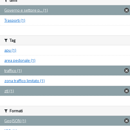
temi
Governo e settore p... (1)
Trasporti (1)
Tag
apu (1)
area pedonale (1)
traffico (1)
zona traffico limitato (1)
ztl (1)
Formati
GeoJSON (1)